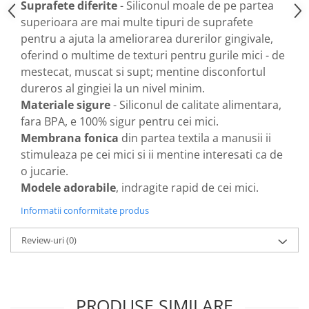
Suprafete diferite
- Siliconul moale de pe partea
Nateen (28 produse)
superioara are mai multe tipuri de suprafete
pentru a ajuta la ameliorarea durerilor gingivale,
Nature Tech (11 produse)
oferind o multime de texturi pentru gurile mici - de
Ommia Skincare & Mothercare (9
mestecat, muscat si supt; mentine disconfortul
Produse)
dureros al gingiei la un nivel minim.
Organic Terra (2 produse)
Materiale sigure
- Siliconul de calitate alimentara,
Papoutsanis SA (37 produse)
fara BPA, e 100% sigur pentru cei mici.
Membrana fonica
din partea textila a manusii ii
Pawxie (12 produse)
stimuleaza pe cei mici si ii mentine interesati ca de
Pikdare - Pic Solutions (22
o jucarie.
produse)
Modele adorabile
, indragite rapid de cei mici.
ProdNat (6 produse)
Informatii conformitate produs
ProPhyto - ProVet SA (6 produse)
Record (5 produse)
Review-uri
(0)
Rohto Pharmaceuticals Co (4
produse)
Rolly Brush - Mr.White (10
PRODUSE SIMILARE