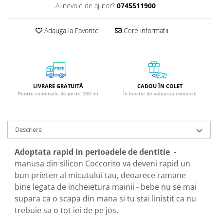
Ai nevoie de ajutor?
0745511900
GreenPoint Trade (3 produse)
Protectie Anti-Insecte
H3D - O'TOM(2 produse)
Protectie Solara
Adauga la Favorite
Cere informatii
Health Advisors (9 produse)
Pudre
Hegron Cosmetics BV (5 produse)
Sapun Natural Handmade
Irisana (5 produse)
Sare de Baie
Jack N' Jill (20 produse)
Scrub de Corp
LIVRARE GRATUITĂ
CADOU ÎN COLET
Pentru comenzile de peste 200 lei
În funcție de valoarea comenzii
Laboratoarele Remedia (98
Servetele Umede/Hartie Igienica
produse)
Umeda
Laboratoire Francodex (15
Spumant de Baie
Descriere
produse)
Ulei de Masaj
Landgarten GMBH & CO.KG. (13
Adoptata rapid in perioadele de dentitie
-
Uleiuri Esentiale
produse)
manusa din silicon Coccorito va deveni rapid un
Unguente
Laropharm (25 produse)
bun prieten al micutului tau, deoarece ramane
bine legata de incheietura mainii - bebe nu se mai
Lavera (4 produse)
supara ca o scapa din mana si tu stai linistit ca nu
Liking S.p.A. (3 produse)
trebuie sa o tot iei de pe jos.
Mebra Brasov (54 produse)