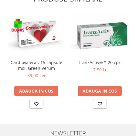
produse)
Romvac - Imunoinstant (20
produse)
Silc - Laurella (5produse)
Splash (10 produse)
Sunvita Group (2 produse)
The Bramton Company - Simple
Solution & Out! (8 produse)
Cardiovalerat, 15 capsule
TranzActiv® * 20 cpr.
moi, Green Verum
Trixie (28 produse)
17,50 Lei
39,00 Lei
Vaco Retail sp.zo.o (3 produse)
Van Vliet The Candy Company BV
ADAUGA IN COS
ADAUGA IN COS
(8 produse)
Vet's Best (8 produse)
Vivil A. Muller GmbH & Co.Kg (22
produse)
Yuup! - Cosmetica Veneta (17
NEWSLETTER
produse)