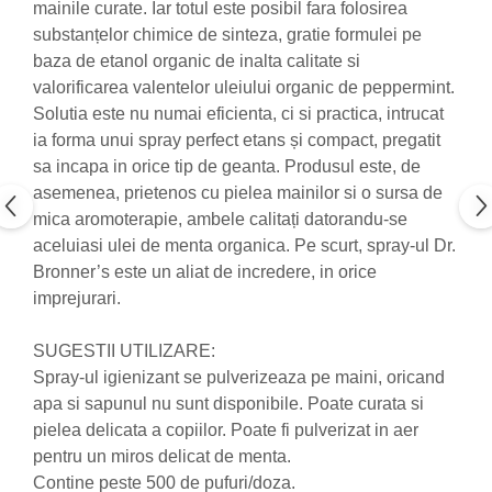
mainile curate. Iar totul este posibil fara folosirea
Nateen (28 produse)
substanțelor chimice de sinteza, gratie formulei pe
baza de etanol organic de inalta calitate si
Nature Tech (11 produse)
valorificarea valentelor uleiului organic de peppermint.
Ommia Skincare & Mothercare (9
Solutia este nu numai eficienta, ci si practica, intrucat
Produse)
ia forma unui spray perfect etans și compact, pregatit
Organic Terra (2 produse)
sa incapa in orice tip de geanta. Produsul este, de
Papoutsanis SA (37 produse)
asemenea, prietenos cu pielea mainilor si o sursa de
mica aromoterapie, ambele calitați datorandu-se
Pawxie (12 produse)
aceluiasi ulei de menta organica. Pe scurt, spray-ul Dr.
Pikdare - Pic Solutions (22
Bronner’s este un aliat de incredere, in orice
produse)
imprejurari.
ProdNat (6 produse)
ProPhyto - ProVet SA (6 produse)
SUGESTII UTILIZARE:
Spray-ul igienizant se pulverizeaza pe maini, oricand
Record (5 produse)
apa si sapunul nu sunt disponibile. Poate curata si
Rohto Pharmaceuticals Co (4
pielea delicata a copiilor. Poate fi pulverizat in aer
produse)
pentru un miros delicat de menta.
Rolly Brush - Mr.White (10
Contine peste 500 de pufuri/doza.