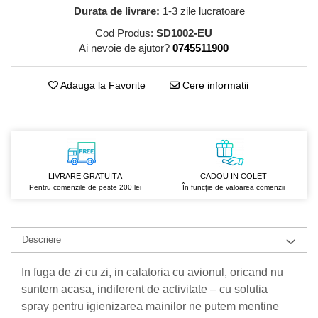
GreenPoint Trade (3 produse)
Protectie Anti-Insecte
Durata de livrare:
1-3 zile lucratoare
H3D - O'TOM(2 produse)
Protectie Solara
Cod Produs:
SD1002-EU
Ai nevoie de ajutor?
0745511900
Health Advisors (9 produse)
Pudre
Hegron Cosmetics BV (5 produse)
Sapun Natural Handmade
Adauga la Favorite
Cere informatii
Irisana (5 produse)
Sare de Baie
Jack N' Jill (20 produse)
Scrub de Corp
Laboratoarele Remedia (98
Servetele Umede/Hartie Igienica
produse)
Umeda
LIVRARE GRATUITĂ
CADOU ÎN COLET
Laboratoire Francodex (15
Spumant de Baie
Pentru comenzile de peste 200 lei
În funcție de valoarea comenzii
produse)
Ulei de Masaj
Landgarten GMBH & CO.KG. (13
Uleiuri Esentiale
produse)
Descriere
Unguente
Laropharm (25 produse)
In fuga de zi cu zi, in calatoria cu avionul, oricand nu
Lavera (4 produse)
suntem acasa, indiferent de activitate – cu solutia
Liking S.p.A. (3 produse)
spray pentru igienizarea mainilor ne putem mentine
Mebra Brasov (54 produse)