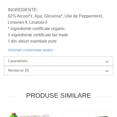
produse)
Romvac - Imunoinstant (20
INGREDIENTE:
produse)
62% Alcool*‡, Apa, Glicerina*, Ulei de Peppermint‡,
Silc - Laurella (5produse)
Limonen
◊
, Linalool
◊
* ingrediente certificate organic
Splash (10 produse)
‡ ingrediente certificate fair trade
Sunvita Group (2 produse)
◊ din uleiuri esentiale pure
The Bramton Company - Simple
Informatii conformitate produs
Solution & Out! (8 produse)
Trixie (28 produse)
Caracteristici
Vaco Retail sp.zo.o (3 produse)
Review-uri
(0)
Van Vliet The Candy Company BV
(8 produse)
Vet's Best (8 produse)
PRODUSE SIMILARE
Vivil A. Muller GmbH & Co.Kg (22
produse)
Yuup! - Cosmetica Veneta (17
produse)