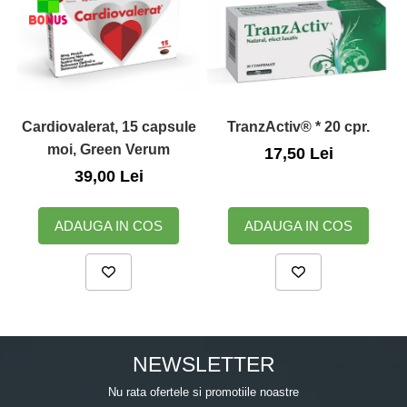
Zuluff Diapers (70 produse)
Cardiovalerat, 15 capsule
TranzActiv® * 20 cpr.
D
moi, Green Verum
17,50 Lei
39,00 Lei
ADAUGA IN COS
ADAUGA IN COS
NEWSLETTER
Nu rata ofertele si promotiile noastre