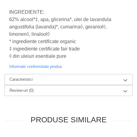
produse)
Romvac - Imunoinstant (20
INGREDIENTE:
produse)
62% alcool*‡, apa, glicerina*, ulei de lavandula
Silc - Laurella (5produse)
angustifolia (lavanda)*, cumarina◊, geraniol◊,
limonen◊, linalool◊
Splash (10 produse)
* ingrediente certificate organic
Sunvita Group (2 produse)
‡ ingrediente certificate fair trade
The Bramton Company - Simple
◊ din uleiuri esentiale pure
Solution & Out! (8 produse)
Informatii conformitate produs
Trixie (28 produse)
Vaco Retail sp.zo.o (3 produse)
Caracteristici
Van Vliet The Candy Company BV
Review-uri
(0)
(8 produse)
Vet's Best (8 produse)
Vivil A. Muller GmbH & Co.Kg (22
PRODUSE SIMILARE
produse)
Yuup! - Cosmetica Veneta (17
produse)