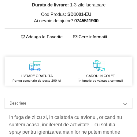
GreenPoint Trade (3 produse)
Protectie Anti-Insecte
Durata de livrare:
1-3 zile lucratoare
H3D - O'TOM(2 produse)
Protectie Solara
Cod Produs:
SD1001-EU
Ai nevoie de ajutor?
0745511900
Health Advisors (9 produse)
Pudre
Hegron Cosmetics BV (5 produse)
Sapun Natural Handmade
Adauga la Favorite
Cere informatii
Irisana (5 produse)
Sare de Baie
Jack N' Jill (20 produse)
Scrub de Corp
Laboratoarele Remedia (98
Servetele Umede/Hartie Igienica
produse)
Umeda
LIVRARE GRATUITĂ
CADOU ÎN COLET
Laboratoire Francodex (15
Spumant de Baie
Pentru comenzile de peste 200 lei
În funcție de valoarea comenzii
produse)
Ulei de Masaj
Landgarten GMBH & CO.KG. (13
Uleiuri Esentiale
produse)
Descriere
Unguente
Laropharm (25 produse)
In fuga de zi cu zi, in calatoria cu avionul, oricand nu
Lavera (4 produse)
suntem acasa, indiferent de activitate – cu solutia
Liking S.p.A. (3 produse)
spray pentru igienizarea mainilor ne putem mentine
Mebra Brasov (54 produse)