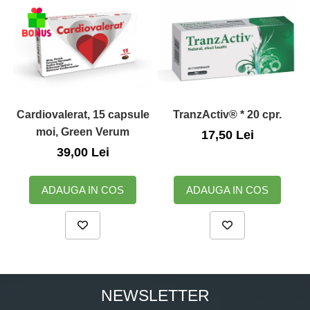
Zuluff Diapers (70 produse)
Cardiovalerat, 15 capsule
TranzActiv® * 20 cpr.
D
moi, Green Verum
17,50 Lei
39,00 Lei
ADAUGA IN COS
ADAUGA IN COS
NEWSLETTER