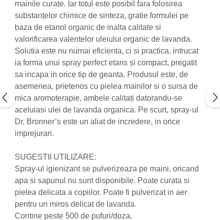
mainile curate. Iar totul este posibil fara folosirea
Nateen (28 produse)
substanțelor chimice de sinteza, gratie formulei pe
baza de etanol organic de inalta calitate si
Nature Tech (11 produse)
valorificarea valentelor uleiului organic de lavanda.
Ommia Skincare & Mothercare (9
Solutia este nu numai eficienta, ci si practica, intrucat
Produse)
ia forma unui spray perfect etans și compact, pregatit
Organic Terra (2 produse)
sa incapa in orice tip de geanta. Produsul este, de
Papoutsanis SA (37 produse)
asemenea, prietenos cu pielea mainilor si o sursa de
mica aromoterapie, ambele calitați datorandu-se
Pawxie (12 produse)
aceluiasi ulei de lavanda organica. Pe scurt, spray-ul
Pikdare - Pic Solutions (22
Dr. Bronner’s este un aliat de incredere, in orice
produse)
imprejurari.
ProdNat (6 produse)
ProPhyto - ProVet SA (6 produse)
SUGESTII UTILIZARE:
Spray-ul igienizant se pulverizeaza pe maini, oricand
Record (5 produse)
apa si sapunul nu sunt disponibile. Poate curata si
Rohto Pharmaceuticals Co (4
pielea delicata a copiilor. Poate fi pulverizat in aer
produse)
pentru un miros delicat de lavanda.
Rolly Brush - Mr.White (10
Contine peste 500 de pufuri/doza.