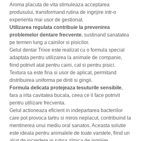
produse)
Aroma placuta de vita stimuleaza acceptarea
Romvac - Imunoinstant (20
produsului, transformand rutina de ingrijire intr-o
produse)
experienta mai usor de gestionat.
Silc - Laurella (5produse)
Utilizarea regulata contribuie la prevenirea
problemelor dentare frecvente
, sustinand sanatatea
Splash (10 produse)
pe termen lung a cainilor si pisicilor.
Sunvita Group (2 produse)
Gelul dentar Trixie este realizat cu o formula special
The Bramton Company - Simple
adaptata pentru utilizarea la animale de companie,
Solution & Out! (8 produse)
fiind potrivit atat pentru caini, cat si pentru pisici.
Trixie (28 produse)
Textura sa este fina si usor de aplicat, permitand
distribuirea uniforma pe dinti si gingii.
Vaco Retail sp.zo.o (3 produse)
Formula delicata protejeaza tesuturile sensibile
,
Van Vliet The Candy Company BV
fara a irita cavitatea bucala, ceea ce il face potrivit
(8 produse)
pentru utilizare frecventa.
Vet's Best (8 produse)
Gelul actioneaza eficient in indepartarea bacteriilor
Vivil A. Muller GmbH & Co.Kg (22
care pot provoca tartru si miros neplacut, contribuind la
produse)
mentinerea unui mediu oral sanatos. Aceasta solutie
este ideala pentru animalele de toate varstele, fiind un
Yuup! - Cosmetica Veneta (17
produse)
aliat de incredere in rutina zilnica de ingrijire.