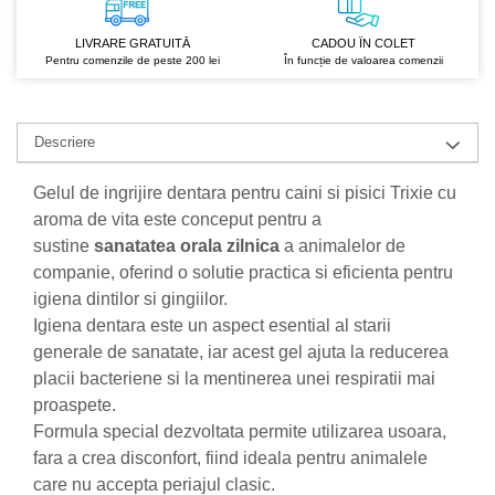
Nateen (28 produse)
LIVRARE GRATUITĂ
CADOU ÎN COLET
Pentru comenzile de peste 200 lei
În funcție de valoarea comenzii
Nature Tech (11 produse)
Ommia Skincare & Mothercare (9
Produse)
Descriere
Organic Terra (2 produse)
Papoutsanis SA (37 produse)
Gelul de ingrijire dentara pentru caini si pisici Trixie cu
aroma de vita este conceput pentru a
Pawxie (12 produse)
sustine
sanatatea orala zilnica
a animalelor de
Pikdare - Pic Solutions (22
companie, oferind o solutie practica si eficienta pentru
produse)
igiena dintilor si gingiilor.
ProdNat (6 produse)
Igiena dentara este un aspect esential al starii
ProPhyto - ProVet SA (6 produse)
generale de sanatate, iar acest gel ajuta la reducerea
placii bacteriene si la mentinerea unei respiratii mai
Record (5 produse)
proaspete.
Rohto Pharmaceuticals Co (4
Formula special dezvoltata permite utilizarea usoara,
produse)
fara a crea disconfort, fiind ideala pentru animalele
Rolly Brush - Mr.White (10
care nu accepta periajul clasic.