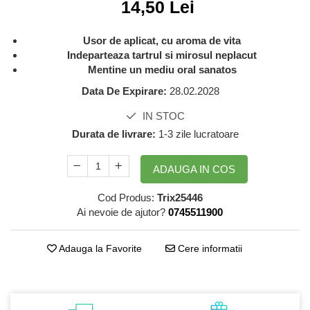
14,50 Lei
GreenPoint Trade (3 produse)
Protectie Anti-Insecte
H3D - O'TOM(2 produse)
Protectie Solara
Usor de aplicat, cu aroma de vita
Health Advisors (9 produse)
Pudre
Indeparteaza tartrul si mirosul neplacut
Mentine un mediu oral sanatos
Hegron Cosmetics BV (5 produse)
Sapun Natural Handmade
Data De Expirare:
28.02.2028
Irisana (5 produse)
Sare de Baie
IN STOC
Jack N' Jill (20 produse)
Scrub de Corp
Durata de livrare:
1-3 zile lucratoare
Laboratoarele Remedia (98
Servetele Umede/Hartie Igienica
produse)
Umeda
ADAUGA IN COS
Laboratoire Francodex (15
Spumant de Baie
produse)
Ulei de Masaj
Cod Produs:
Trix25446
Landgarten GMBH & CO.KG. (13
Ai nevoie de ajutor?
0745511900
Uleiuri Esentiale
produse)
Unguente
Laropharm (25 produse)
Adauga la Favorite
Cere informatii
Lavera (4 produse)
Liking S.p.A. (3 produse)
Mebra Brasov (54 produse)