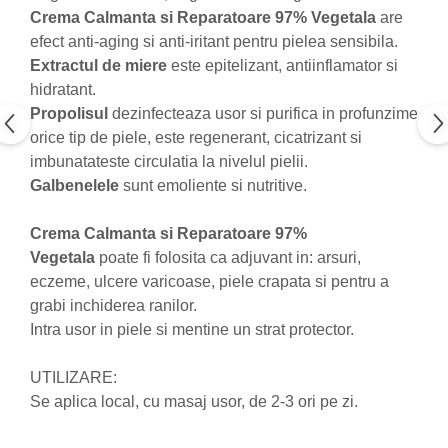
Crema Calmanta si Reparatoare 97% Vegetala
are
Nateen (28 produse)
efect anti-aging si anti-iritant pentru pielea sensibila.
Nature Tech (11 produse)
Extractul de miere
este epitelizant, antiinflamator si
hidratant.
Ommia Skincare & Mothercare (9
Produse)
Propolisul
dezinfecteaza usor si purifica in profunzime
orice tip de piele, este regenerant, cicatrizant si
Organic Terra (2 produse)
imbunatateste circulatia la nivelul pielii.
Papoutsanis SA (37 produse)
Galbenelele
sunt emoliente si nutritive.
Pawxie (12 produse)
Crema Calmanta si Reparatoare 97%
Pikdare - Pic Solutions (22
produse)
Vegetala
poate fi folosita ca adjuvant in: arsuri,
eczeme, ulcere varicoase, piele crapata si pentru a
ProdNat (6 produse)
grabi inchiderea ranilor.
ProPhyto - ProVet SA (6 produse)
Intra usor in piele si mentine un strat protector.
Record (5 produse)
UTILIZARE:
Rohto Pharmaceuticals Co (4
produse)
Se aplica local, cu masaj usor, de 2-3 ori pe zi.
Rolly Brush - Mr.White (10