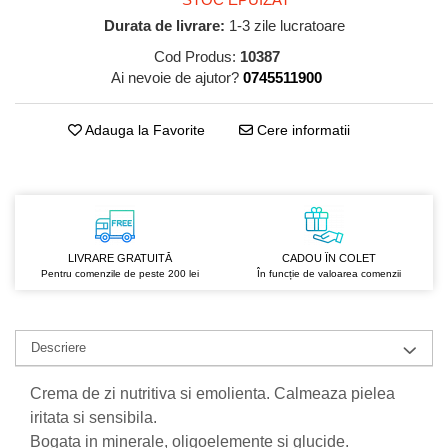
GreenPoint Trade (3 produse)
Protectie Anti-Insecte
Durata de livrare:
1-3 zile lucratoare
H3D - O'TOM(2 produse)
Protectie Solara
Cod Produs:
10387
Health Advisors (9 produse)
Pudre
Ai nevoie de ajutor?
0745511900
Hegron Cosmetics BV (5 produse)
Sapun Natural Handmade
Adauga la Favorite
Cere informatii
Irisana (5 produse)
Sare de Baie
Jack N' Jill (20 produse)
Scrub de Corp
Laboratoarele Remedia (98
Servetele Umede/Hartie Igienica
produse)
Umeda
Laboratoire Francodex (15
Spumant de Baie
LIVRARE GRATUITĂ
CADOU ÎN COLET
produse)
Pentru comenzile de peste 200 lei
În funcție de valoarea comenzii
Ulei de Masaj
Landgarten GMBH & CO.KG. (13
Uleiuri Esentiale
produse)
Unguente
Descriere
Laropharm (25 produse)
Lavera (4 produse)
Crema de zi nutritiva si emolienta. Calmeaza pielea
Liking S.p.A. (3 produse)
iritata si sensibila.
Bogata in minerale, oligoelemente si glucide.
Mebra Brasov (54 produse)