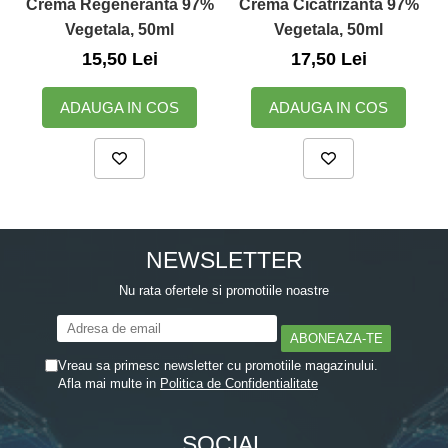
Crema Regeneranta 97%
Crema Cicatrizanta 97%
Zuluff Diapers (70 produse)
Vegetala, 50ml
Vegetala, 50ml
15,50 Lei
17,50 Lei
ADAUGA IN COS
ADAUGA IN COS
NEWSLETTER
Nu rata ofertele si promotiile noastre
Vreau sa primesc newsletter cu promotiile magazinului.
Afla mai multe in
Politica de Confidentialitate
SOCIAL