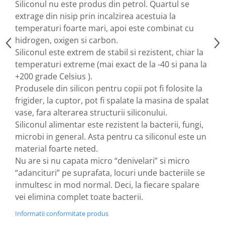
Siliconul nu este produs din petrol. Quartul se
Nateen (28 produse)
extrage din nisip prin incalzirea acestuia la
temperaturi foarte mari, apoi este combinat cu
Nature Tech (11 produse)
hidrogen, oxigen si carbon.
Ommia Skincare & Mothercare (9
Siliconul este extrem de stabil si rezistent, chiar la
Produse)
temperaturi extreme (mai exact de la -40 si pana la
Organic Terra (2 produse)
+200 grade Celsius ).
Papoutsanis SA (37 produse)
Produsele din silicon pentru copii pot fi folosite la
frigider, la cuptor, pot fi spalate la masina de spalat
Pawxie (12 produse)
vase, fara alterarea structurii siliconului.
Pikdare - Pic Solutions (22
Siliconul alimentar este rezistent la bacterii, fungi,
produse)
microbi in general. Asta pentru ca siliconul este un
ProdNat (6 produse)
material foarte neted.
ProPhyto - ProVet SA (6 produse)
Nu are si nu capata micro “denivelari” si micro
“adancituri” pe suprafata, locuri unde bacteriile se
Record (5 produse)
inmultesc in mod normal. Deci, la fiecare spalare
Rohto Pharmaceuticals Co (4
vei elimina complet toate bacterii.
produse)
Informatii conformitate produs
Rolly Brush - Mr.White (10