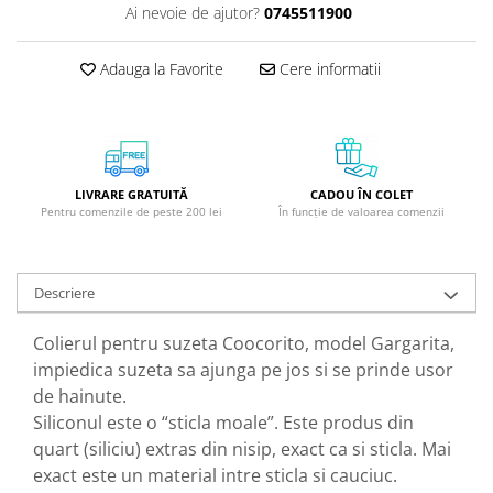
Ai nevoie de ajutor?
0745511900
GreenPoint Trade (3 produse)
Protectie Anti-Insecte
H3D - O'TOM(2 produse)
Protectie Solara
Adauga la Favorite
Cere informatii
Health Advisors (9 produse)
Pudre
Hegron Cosmetics BV (5 produse)
Sapun Natural Handmade
Irisana (5 produse)
Sare de Baie
Jack N' Jill (20 produse)
Scrub de Corp
LIVRARE GRATUITĂ
CADOU ÎN COLET
Pentru comenzile de peste 200 lei
În funcție de valoarea comenzii
Laboratoarele Remedia (98
Servetele Umede/Hartie Igienica
produse)
Umeda
Laboratoire Francodex (15
Spumant de Baie
Descriere
produse)
Ulei de Masaj
Landgarten GMBH & CO.KG. (13
Colierul pentru suzeta Coocorito, model Gargarita,
Uleiuri Esentiale
produse)
impiedica suzeta sa ajunga pe jos si se prinde usor
Unguente
Laropharm (25 produse)
de hainute.
Siliconul este o “sticla moale”. Este produs din
Lavera (4 produse)
quart (siliciu) extras din nisip, exact ca si sticla. Mai
Liking S.p.A. (3 produse)
exact este un material intre sticla si cauciuc.
Mebra Brasov (54 produse)