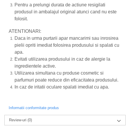
produse)
Pentru a prelungi durata de actiune resigilati
Romvac - Imunoinstant (20
produsul in ambalajul original atunci cand nu este
produse)
folosit.
Silc - Laurella (5produse)
ATENTIONARI:
Splash (10 produse)
Daca in urma purtarii apar mancarimi sau inrosirea
Sunvita Group (2 produse)
pielii opriti imediat folosirea produsului si spalati cu
The Bramton Company - Simple
apa.
Solution & Out! (8 produse)
Evitati utilizarea produsului in caz de alergie la
ingredientele active.
Trixie (28 produse)
Utilizarea simultana cu produse cosmetic si
Vaco Retail sp.zo.o (3 produse)
parfumuri poate reduce din eficacitatea produsului.
Van Vliet The Candy Company BV
In caz de iritatii oculare spalati imediat cu apa.
(8 produse)
Vet's Best (8 produse)
Vivil A. Muller GmbH & Co.Kg (22
Informatii conformitate produs
produse)
Review-uri
(0)
Yuup! - Cosmetica Veneta (17
produse)