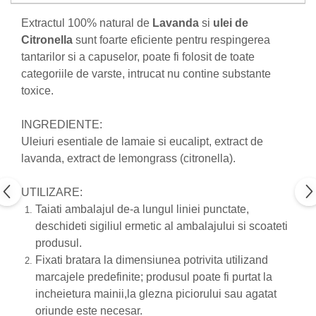
Nateen (28 produse)
Extractul 100% natural de
Lavanda
si
ulei de
Citronella
sunt foarte eficiente pentru respingerea
Nature Tech (11 produse)
tantarilor si a capuselor, poate fi folosit de toate
Ommia Skincare & Mothercare (9
categoriile de varste, intrucat nu contine substante
Produse)
toxice.
Organic Terra (2 produse)
Papoutsanis SA (37 produse)
INGREDIENTE:
Uleiuri esentiale de lamaie si eucalipt, extract de
Pawxie (12 produse)
lavanda, extract de lemongrass (citronella).
Pikdare - Pic Solutions (22
produse)
UTILIZARE:
ProdNat (6 produse)
Taiati ambalajul de-a lungul liniei punctate,
ProPhyto - ProVet SA (6 produse)
deschideti sigiliul ermetic al ambalajului si scoateti
produsul.
Record (5 produse)
Fixati bratara la dimensiunea potrivita utilizand
Rohto Pharmaceuticals Co (4
marcajele predefinite; produsul poate fi purtat la
produse)
incheietura mainii,la glezna piciorului sau agatat
Rolly Brush - Mr.White (10
oriunde este necesar.