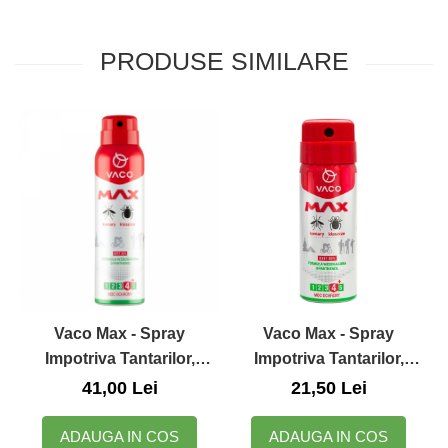
Zuluff Diapers (70 produse)
PRODUSE SIMILARE
Vaco Max - Spray
Vaco Max - Spray
Impotriva Tantarilor,
Impotriva Tantarilor,
Capuselor si Mustelor,
Capuselor si Mustelor,
41,00 Lei
21,50 Lei
100ml, Vaco
50ml, Vaco
ADAUGA IN COS
ADAUGA IN COS