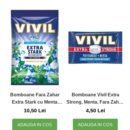
Zuluff Diapers (70 produse)
Bomboane Fara Zahar
Bomboane Vivil Extra
Extra Stark cu Menta
Strong, Menta, Fara Zahar,
S
Vitamina C, 60g, Vivil
25g
10,50 Lei
4,50 Lei
ADAUGA IN COS
ADAUGA IN COS