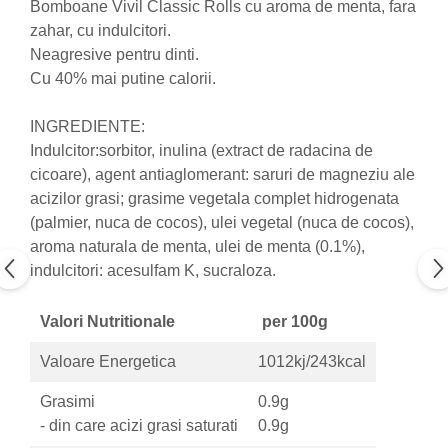
Bomboane Vivil Classic Rolls cu aroma de menta, fara
Nateen (28 produse)
zahar, cu indulcitori.
Neagresive pentru dinti.
Nature Tech (11 produse)
Cu 40% mai putine calorii.
Ommia Skincare & Mothercare (9
Produse)
INGREDIENTE:
Organic Terra (2 produse)
Indulcitor:sorbitor, inulina (extract de radacina de
Papoutsanis SA (37 produse)
cicoare), agent antiaglomerant: saruri de magneziu ale
acizilor grasi; grasime vegetala complet hidrogenata
Pawxie (12 produse)
(palmier, nuca de cocos), ulei vegetal (nuca de cocos),
Pikdare - Pic Solutions (22
aroma naturala de menta, ulei de menta (0.1%),
produse)
indulcitori: acesulfam K, sucraloza.
ProdNat (6 produse)
ProPhyto - ProVet SA (6 produse)
Valori Nutritionale
per 100g
Record (5 produse)
Valoare Energetica
1012kj/243kcal
Rohto Pharmaceuticals Co (4
produse)
Grasimi
0.9g
- din care acizi grasi saturati
0.9g
Rolly Brush - Mr.White (10