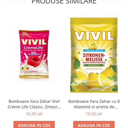
PRODUSE SIMILARE
Zuluff Diapers (70 produse)
Bomboane Fara Zahar Vivil
Bomboane Fara Zahar cu 8
Creme Life Classic, Zmeura,
Vitamine si aroma de
90g
Lamaie, 60g, Vivil
16,50 Lei
10,50 Lei
ADAUGA IN COS
ADAUGA IN COS