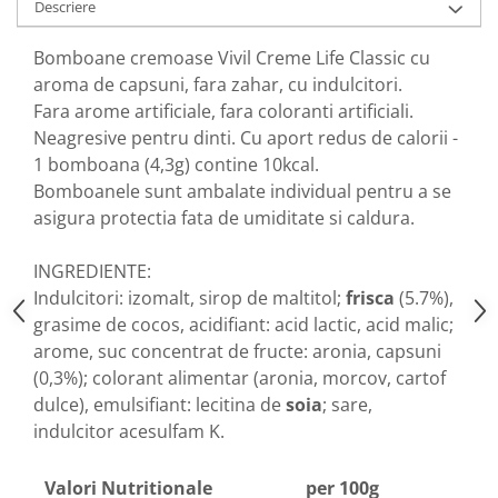
Descriere
Nateen (28 produse)
Bomboane cremoase Vivil Creme Life Classic cu
Nature Tech (11 produse)
aroma de capsuni, fara zahar, cu indulcitori.
Ommia Skincare & Mothercare (9
Fara arome artificiale, fara coloranti artificiali.
Produse)
Neagresive pentru dinti. Cu aport redus de calorii -
Organic Terra (2 produse)
1 bomboana (4,3g) contine 10kcal.
Bomboanele sunt ambalate individual pentru a se
Papoutsanis SA (37 produse)
asigura protectia fata de umiditate si caldura.
Pawxie (12 produse)
Pikdare - Pic Solutions (22
INGREDIENTE:
produse)
Indulcitori: izomalt, sirop de maltitol;
frisca
(5.7%),
ProdNat (6 produse)
grasime de cocos, acidifiant: acid lactic, acid malic;
arome, suc concentrat de fructe: aronia, capsuni
ProPhyto - ProVet SA (6 produse)
(0,3%); colorant alimentar (aronia, morcov, cartof
Record (5 produse)
dulce), emulsifiant: lecitina de
soia
; sare,
Rohto Pharmaceuticals Co (4
indulcitor acesulfam K.
produse)
Rolly Brush - Mr.White (10
Valori Nutritionale
per 100g