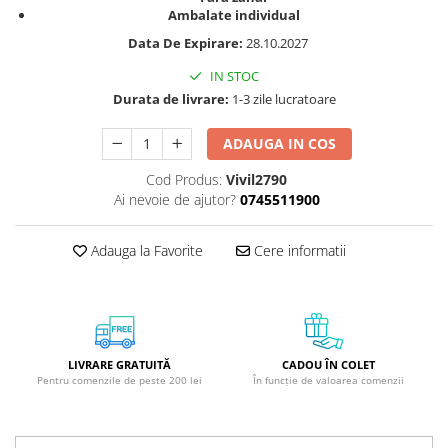
GreenPoint Trade (3 produse)
Protectie Anti-Insecte
Ambalate individual
Data De Expirare:
28.10.2027
H3D - O'TOM(2 produse)
Protectie Solara
Health Advisors (9 produse)
Pudre
IN STOC
Durata de livrare:
1-3 zile lucratoare
Hegron Cosmetics BV (5 produse)
Sapun Natural Handmade
Irisana (5 produse)
Sare de Baie
ADAUGA IN COS
Jack N' Jill (20 produse)
Scrub de Corp
Cod Produs:
Vivil2790
Laboratoarele Remedia (98
Servetele Umede/Hartie Igienica
Ai nevoie de ajutor?
0745511900
produse)
Umeda
Laboratoire Francodex (15
Spumant de Baie
Adauga la Favorite
Cere informatii
produse)
Ulei de Masaj
Landgarten GMBH & CO.KG. (13
Uleiuri Esentiale
produse)
Unguente
Laropharm (25 produse)
LIVRARE GRATUITĂ
CADOU ÎN COLET
Pentru comenzile de peste 200 lei
În funcție de valoarea comenzii
Lavera (4 produse)
Liking S.p.A. (3 produse)
Mebra Brasov (54 produse)