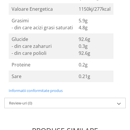
produse)
Valoare Energetica
1150kj/277kcal
Romvac - Imunoinstant (20
produse)
Grasimi
5.9g
Silc - Laurella (5produse)
- din care acizi grasi saturati
4.8g
Splash (10 produse)
Glucide
92.6g
Sunvita Group (2 produse)
- din care zaharuri
0.3g
The Bramton Company - Simple
- din care polioli
92.6g
Solution & Out! (8 produse)
Proteine
0.2g
Trixie (28 produse)
Vaco Retail sp.zo.o (3 produse)
Sare
0.21g
Van Vliet The Candy Company BV
(8 produse)
Informatii conformitate produs
Vet's Best (8 produse)
Review-uri
(0)
Vivil A. Muller GmbH & Co.Kg (22
produse)
Yuup! - Cosmetica Veneta (17
produse)