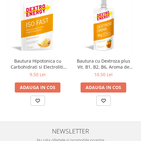
Zuluff Diapers (70 produse)
Bautura Hipotonica cu
Bautura cu Dextroza plus
Carbohidrati si Electroliti,
Vit. B1, B2, B6, Aroma de
Aroma Fructe, 56g, Dextro
Portocala, 50ml, Dextro
9,50 Lei
10,50 Lei
Energy
Energy
ADAUGA IN COS
ADAUGA IN COS
NEWSLETTER
Nu rata ofertele si promotiile noastre