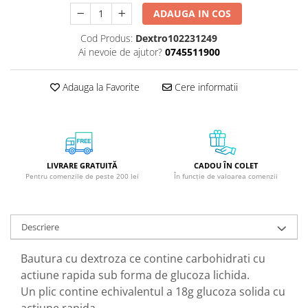
GreenPoint Trade (3 produse)
Protectie Anti-Insecte
ADAUGA IN COS
H3D - O'TOM(2 produse)
Protectie Solara
Cod Produs:
Dextro102231249
Health Advisors (9 produse)
Pudre
Ai nevoie de ajutor?
0745511900
Hegron Cosmetics BV (5 produse)
Sapun Natural Handmade
Adauga la Favorite
Cere informatii
Irisana (5 produse)
Sare de Baie
Jack N' Jill (20 produse)
Scrub de Corp
Laboratoarele Remedia (98
Servetele Umede/Hartie Igienica
produse)
Umeda
LIVRARE GRATUITĂ
CADOU ÎN COLET
Laboratoire Francodex (15
Spumant de Baie
Pentru comenzile de peste 200 lei
În funcție de valoarea comenzii
produse)
Ulei de Masaj
Landgarten GMBH & CO.KG. (13
Uleiuri Esentiale
produse)
Descriere
Unguente
Laropharm (25 produse)
Bautura cu dextroza ce contine carbohidrati cu
Lavera (4 produse)
actiune rapida sub forma de glucoza lichida.
Liking S.p.A. (3 produse)
Un plic contine echivalentul a 18g glucoza solida cu
Mebra Brasov (54 produse)