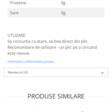
produse)
Proteine
0g
Romvac - Imunoinstant (20
Sare
0g
produse)
Silc - Laurella (5produse)
Splash (10 produse)
UTLIZARE:
Sunvita Group (2 produse)
Se consuma ca atare, se bea direct din plic.
The Bramton Company - Simple
Recomandare de utilizare - un plic pe zi oricand
Solution & Out! (8 produse)
este nevoie.
Trixie (28 produse)
Informatii conformitate produs
Vaco Retail sp.zo.o (3 produse)
Van Vliet The Candy Company BV
Review-uri
(0)
(8 produse)
Vet's Best (8 produse)
Vivil A. Muller GmbH & Co.Kg (22
PRODUSE SIMILARE
produse)
Yuup! - Cosmetica Veneta (17
produse)