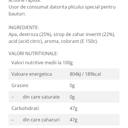
actiune rapida.
Usor de consumat datorita plicului special pentru
Nateen (28 produse)
bauturi.
Nature Tech (11 produse)
Ommia Skincare & Mothercare (9
INGREDIENTE:
Produse)
Apa, dextroza (25%), sirop de zahar invertit (22%),
Organic Terra (2 produse)
acid (acid citric), aroma, colorant (E 150c).
Papoutsanis SA (37 produse)
VALORI NUTRITIONALE:
Pawxie (12 produse)
Valori nutritive medii la 100g
Pikdare - Pic Solutions (22
produse)
Valoare energetica
804kJ / 189kcal
ProdNat (6 produse)
Grasimi
0g
ProPhyto - ProVet SA (6 produse)
– din care saturate
0g
Record (5 produse)
Carbohidrati
47g
Rohto Pharmaceuticals Co (4
produse)
– din care zaharuri
47g
Rolly Brush - Mr.White (10