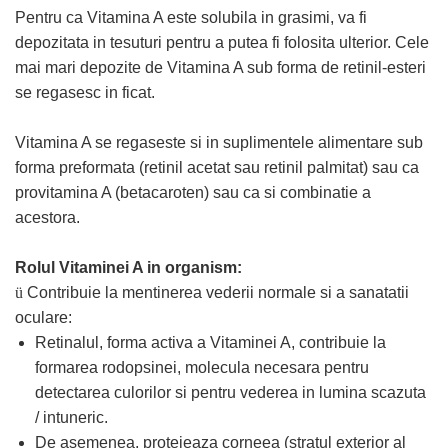
Pentru ca Vitamina A este solubila in grasimi, va fi
Nateen (28 produse)
depozitata in tesuturi pentru a putea fi folosita ulterior. Cele
Nature Tech (11 produse)
mai mari depozite de Vitamina A sub forma de retinil-esteri
Ommia Skincare & Mothercare (9
se regasesc in ficat.
Produse)
Organic Terra (2 produse)
Vitamina A se regaseste si in suplimentele alimentare sub
forma preformata (retinil acetat sau retinil palmitat) sau ca
Papoutsanis SA (37 produse)
provitamina A (betacaroten) sau ca si combinatie a
Pawxie (12 produse)
acestora.
Pikdare - Pic Solutions (22
produse)
Rolul Vitaminei A in organism:
ProdNat (6 produse)
ü
Contribuie la mentinerea vederii normale si a sanatatii
ProPhyto - ProVet SA (6 produse)
oculare:
Retinalul, forma activa a Vitaminei A, contribuie la
Record (5 produse)
formarea rodopsinei, molecula necesara pentru
Rohto Pharmaceuticals Co (4
detectarea culorilor si pentru vederea in lumina scazuta
produse)
/ intuneric.
Rolly Brush - Mr.White (10
De asemenea, protejeaza corneea (stratul exterior al