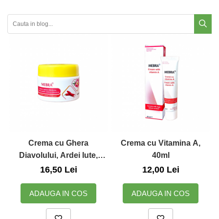
Crema cu Ghera
Crema cu Vitamina A,
Diavolului, Ardei Iute,
40ml
Camfor, Propolis si
16,50 Lei
12,00 Lei
Vitamina A, 45ml
ADAUGA IN COS
ADAUGA IN COS