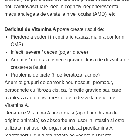
boli cardiovasculare, declin cognitiv, degenerescenta
Zuluff Diapers (70 produse)
maculara legata de varsta la nivel ocular (AMD), etc.
Deficitul de Vitamina A
poate creste riscul de:
Pierdere a vederii in copilarie (cauza majora conform
OMS)
Infectii severe / deces (pojar, diaree)
Anemie / deces la femeile gravide, lipsa de dezvoltare si
crestere a fatului
Probleme de piele (hiperkeratoza, acnee)
Anumite grupuri de oameni: nou-nascutii prematur,
persoanele cu fibroza cistica, femeile gravide sau care
alapteaza au un risc crescut de a dezvolta deficit de
Vitamina A.
Deoarece Vitamina A preformata (aport prin hrana de
origine animala) se absoarbe mai usor in intestin si este
utilizata mai usor de organism decat provitamina A
(carotenoizii) din dieta bazata pe vegetale / plante