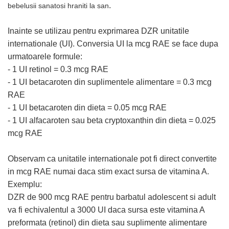
.
bebelusii sanatosi hraniti la san
Inainte se utilizau pentru exprimarea DZR unitatile
internationale (UI). Conversia UI la mcg RAE se face dupa
urmatoarele formule:
- 1 UI retinol = 0.3 mcg RAE
- 1 UI betacaroten din suplimentele alimentare = 0.3 mcg
RAE
- 1 UI betacaroten din dieta = 0.05 mcg RAE
- 1 UI alfacaroten sau beta cryptoxanthin din dieta = 0.025
mcg RAE
Observam ca unitatile internationale pot fi direct convertite
in mcg RAE numai daca stim exact sursa de vitamina A.
Exemplu:
DZR de 900 mcg RAE pentru barbatul adolescent si adult
va fi echivalentul a 3000 UI daca sursa este vitamina A
preformata (retinol) din dieta sau suplimente alimentare