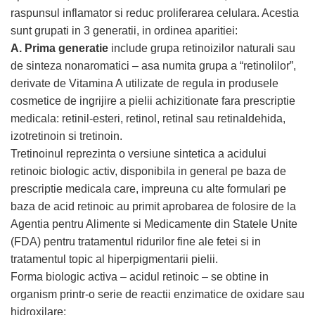
raspunsul inflamator si reduc proliferarea celulara. Acestia
sunt grupati in 3 generatii, in ordinea aparitiei:
A. Prima generatie
include grupa retinoizilor naturali sau
de sinteza nonaromatici – asa numita grupa a “retinolilor”,
derivate de Vitamina A utilizate de regula in produsele
cosmetice de ingrijire a pielii achizitionate fara prescriptie
medicala: retinil-esteri, retinol, retinal sau retinaldehida,
izotretinoin si tretinoin.
Tretinoinul reprezinta o versiune sintetica a acidului
retinoic biologic activ, disponibila in general pe baza de
prescriptie medicala care, impreuna cu alte formulari pe
baza de acid retinoic au primit aprobarea de folosire de la
Agentia pentru Alimente si Medicamente din Statele Unite
(FDA) pentru tratamentul ridurilor fine ale fetei si in
tratamentul topic al hiperpigmentarii pielii.
Forma biologic activa – acidul retinoic – se obtine in
organism printr-o serie de reactii enzimatice de oxidare sau
hidroxilare: