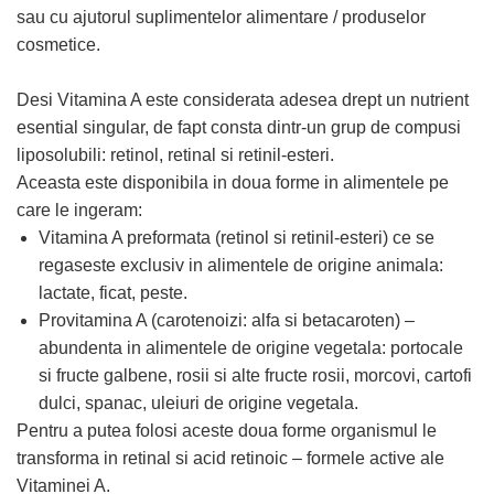
GreenPoint Trade (3 produse)
Protectie Anti-Insecte
sau cu ajutorul suplimentelor alimentare / produselor
cosmetice.
H3D - O'TOM(2 produse)
Protectie Solara
Health Advisors (9 produse)
Pudre
Desi Vitamina A este considerata adesea drept un nutrient
Hegron Cosmetics BV (5 produse)
Sapun Natural Handmade
esential singular, de fapt consta dintr-un grup de compusi
Irisana (5 produse)
Sare de Baie
liposolubili: retinol, retinal si retinil-esteri.
Aceasta este disponibila in doua forme in alimentele pe
Jack N' Jill (20 produse)
Scrub de Corp
care le ingeram:
Laboratoarele Remedia (98
Servetele Umede/Hartie Igienica
Vitamina A preformata (retinol si retinil-esteri) ce se
produse)
Umeda
regaseste exclusiv in alimentele de origine animala:
Laboratoire Francodex (15
Spumant de Baie
lactate, ficat, peste.
produse)
Ulei de Masaj
Provitamina A (carotenoizi: alfa si betacaroten) –
Landgarten GMBH & CO.KG. (13
Uleiuri Esentiale
abundenta in alimentele de origine vegetala: portocale
produse)
si fructe galbene, rosii si alte fructe rosii, morcovi, cartofi
Unguente
Laropharm (25 produse)
dulci, spanac, uleiuri de origine vegetala.
Lavera (4 produse)
Pentru a putea folosi aceste doua forme organismul le
Liking S.p.A. (3 produse)
transforma in retinal si acid retinoic – formele active ale
Vitaminei A.
Mebra Brasov (54 produse)