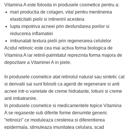
Vitamina A este folosita in produsele cosmetice pentru a:
mari productia de colagen, vital pentru mentinerea
elasticitatii pielii si intineririi acesteia
lupta impotriva acneei prin desfundarea porilor si
reducerea inflamatiei
imbunatati textura pielii prin regenerarea celulelor
Acidul retinoic este cea mai activa forma biologica de
Vitamina A iar retinil-palmitatul reprezinta forma majora de
depozitare a Vitaminei A in piele.
In produsele cosmetice atat retinolul natural sau sintetic cat
si derivatii sai sunt folositi ca agenti de regenerare si anti
acnee intr-o varietate de creme hidratante, lotiuni si creme
anti imbatranire.
In produsele cosmetice si medicamentele topice Vitamina
A se regaseste sub diferite forme denumite generic
“retinoizi” ce moduleaza cresterea si diferentierea
epidermala, stimuleaza imunitatea celulara, scad