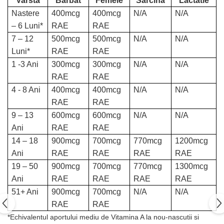
Varsta
Barbat
Femeie
Sarcina
Lactatie
Nastere
400mcg
400mcg
N/A
N/A
– 6 Luni*
RAE
RAE
7 – 12
500mcg
500mcg
N/A
N/A
Luni*
RAE
RAE
1 -3 Ani
300mcg
300mcg
N/A
N/A
RAE
RAE
4 - 8 Ani
400mcg
400mcg
N/A
N/A
RAE
RAE
9 – 13
600mcg
600mcg
N/A
N/A
Ani
RAE
RAE
14 – 18
900mcg
700mcg
770mcg
1200mcg
Ani
RAE
RAE
RAE
RAE
19 – 50
900mcg
700mcg
770mcg
1300mcg
Ani
RAE
RAE
RAE
RAE
51+ Ani
900mcg
700mcg
N/A
N/A
RAE
RAE
*Echivalentul aportului mediu de Vitamina A la nou-nascutii si