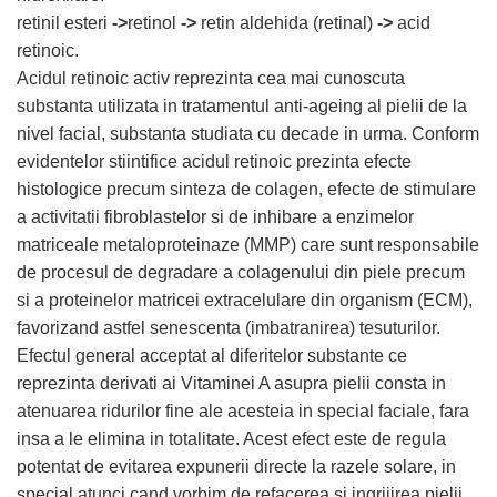
retinil esteri
->
retinol
->
retin aldehida (retinal)
->
acid
retinoic.
Acidul retinoic activ reprezinta cea mai cunoscuta
substanta utilizata in tratamentul anti-ageing al pielii de la
nivel facial, substanta studiata cu decade in urma. Conform
evidentelor stiintifice acidul retinoic prezinta efecte
histologice precum sinteza de colagen, efecte de stimulare
a activitatii fibroblastelor si de inhibare a enzimelor
matriceale metaloproteinaze (MMP) care sunt responsabile
de procesul de degradare a colagenului din piele precum
si a proteinelor matricei extracelulare din organism (ECM),
favorizand astfel senescenta (imbatranirea) tesuturilor.
Efectul general acceptat al diferitelor substante ce
reprezinta derivati ai Vitaminei A asupra pielii consta in
atenuarea ridurilor fine ale acesteia in special faciale, fara
insa a le elimina in totalitate. Acest efect este de regula
potentat de evitarea expunerii directe la razele solare, in
special atunci cand vorbim de refacerea si ingrijirea pielii