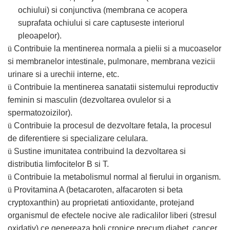
produse)
ochiului) si conjunctiva (membrana ce acopera
Romvac - Imunoinstant (20
suprafata ochiului si care captuseste interiorul
produse)
pleoapelor).
Silc - Laurella (5produse)
ü
Contribuie la mentinerea normala a pielii si a mucoaselor
Splash (10 produse)
si membranelor intestinale, pulmonare, membrana vezicii
urinare si a urechii interne, etc.
Sunvita Group (2 produse)
ü
Contribuie la mentinerea sanatatii sistemului reproductiv
The Bramton Company - Simple
feminin si masculin (dezvoltarea ovulelor si a
Solution & Out! (8 produse)
spermatozoizilor).
Trixie (28 produse)
ü
Contribuie la procesul de dezvoltare fetala, la procesul
Vaco Retail sp.zo.o (3 produse)
de diferentiere si specializare celulara.
Van Vliet The Candy Company BV
ü
Sustine imunitatea contribuind la dezvoltarea si
(8 produse)
distributia limfocitelor B si T.
Vet's Best (8 produse)
ü
Contribuie la metabolismul normal al fierului in organism.
ü
Provitamina A (betacaroten, alfacaroten si beta
Vivil A. Muller GmbH & Co.Kg (22
produse)
cryptoxanthin) au proprietati antioxidante, protejand
organismul de efectele nocive ale radicalilor liberi (stresul
Yuup! - Cosmetica Veneta (17
produse)
oxidativ) ce genereaza boli cronice precum diabet, cancer,