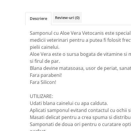
GreenPoint Trade (3 produse)
Protectie Anti-Insecte
H3D - O'TOM(2 produse)
Protectie Solara
Review-uri
(0)
Descriere
Health Advisors (9 produse)
Pudre
Hegron Cosmetics BV (5 produse)
Sapun Natural Handmade
Samponul cu Aloe Vera Vetocanis este specia
medicii veterinari pentru a putea fi folosit fre
Irisana (5 produse)
Sare de Baie
pielii cainelui.
Jack N' Jill (20 produse)
Scrub de Corp
Aloe Vera este o sursa bogata de vitamine si 
Laboratoarele Remedia (98
Servetele Umede/Hartie Igienica
si firul de par.
produse)
Umeda
Blana devine matasoasa, usor de periat, sanat
Laboratoire Francodex (15
Spumant de Baie
Fara parabeni!
produse)
Fara Silicon!
Ulei de Masaj
Landgarten GMBH & CO.KG. (13
Uleiuri Esentiale
produse)
UTILIZARE:
Unguente
Udati blana cainelui cu apa calduta.
Laropharm (25 produse)
Aplicati samponul evitand contactul cu ochii si
Lavera (4 produse)
Masati delicat pentru a crea spuma si distribu
Liking S.p.A. (3 produse)
Samponati de doua ori pentru o curatare opti
Mebra Brasov (54 produse)