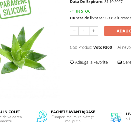
Data De Expirare:
31.10.2027
IN STOC
Durata de livrare:
1-3 zile lucrato
ADAUG
Cod Produs:
VetoF300
Ai nevo
Adauga la Favorite
Cere 
 ÎN COLET
PACHETE AVANTAJOASE
LI
ie de valoarea
Cumperi mai mult, plătești
În 1
omenzii
mai puțin