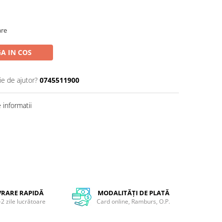
are
A IN COS
ie de ajutor?
0745511900
informatii
VRARE RAPIDĂ
MODALITĂȚI DE PLATĂ
-2 zile lucrătoare
Card online, Ramburs, O.P.