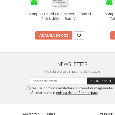
produse)
Romvac - Imunoinstant (20
produse)
Sampon Lichid cu Aloe Vera, Caini si
Sampo
Pisici, 400ml, BadoVet
Cai
Silc - Laurella (5produse)
25,00 Lei
Splash (10 produse)
ADAUGA IN COS
Sunvita Group (2 produse)
The Bramton Company - Simple
Solution & Out! (8 produse)
Trixie (28 produse)
NEWSLETTER
Vaco Retail sp.zo.o (3 produse)
Nu rata ofertele si promotiile noastre
Van Vliet The Candy Company BV
(8 produse)
Vet's Best (8 produse)
Vreau sa primesc newsletter cu promotiile magazinului.
Afla mai multe in
Politica de Confidentialitate
Vivil A. Muller GmbH & Co.Kg (22
produse)
Yuup! - Cosmetica Veneta (17
produse)
MAGAZINUL MEU
CLIENTI