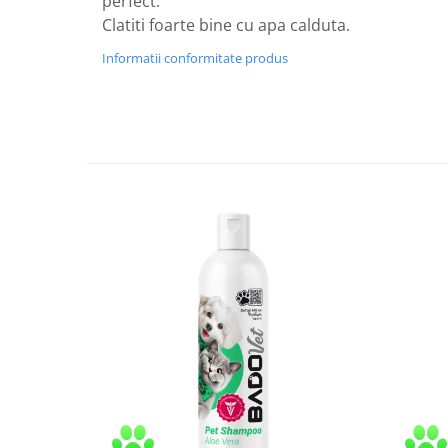
perfect.
Clatiti foarte bine cu apa calduta.
Nateen (28 produse)
Informatii conformitate produs
Nature Tech (11 produse)
Ommia Skincare & Mothercare (9
Produse)
Organic Terra (2 produse)
Papoutsanis SA (37 produse)
Pawxie (12 produse)
Pikdare - Pic Solutions (22
produse)
ProdNat (6 produse)
ProPhyto - ProVet SA (6 produse)
Record (5 produse)
Rohto Pharmaceuticals Co (4
produse)
Rolly Brush - Mr.White (10