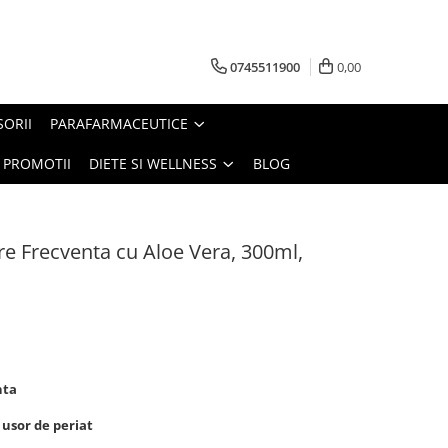
0745511900
0,00
SORII
PARAFARMACEUTICE
PROMOTII
DIETE SI WELLNESS
BLOG
e Frecventa cu Aloe Vera, 300ml,
nta
 usor de periat