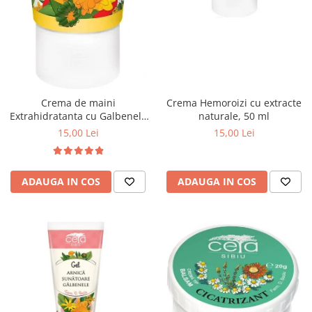
Crema Hemoroizi cu extracte
Crema de maini
naturale, 50 ml
Extrahidratanta cu Galbenele
si Fosfolipide, 50ml
15,00 Lei
15,00 Lei
ADAUGA IN COS
ADAUGA IN COS