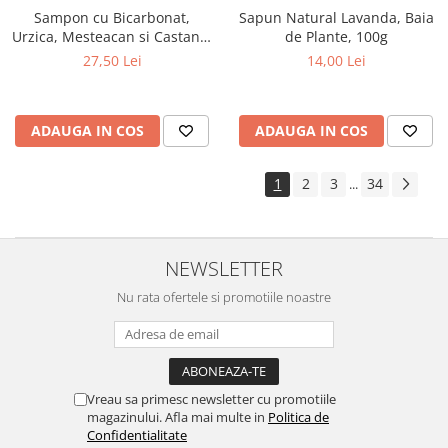
Sampon cu Bicarbonat,
Sapun Natural Lavanda, Baia
Urzica, Mesteacan si Castane,
de Plante, 100g
200ml
27,50 Lei
14,00 Lei
ADAUGA IN COS
ADAUGA IN COS
1
2
3
34
...
NEWSLETTER
Nu rata ofertele si promotiile noastre
Vreau sa primesc newsletter cu promotiile
magazinului. Afla mai multe in
Politica de
Confidentialitate