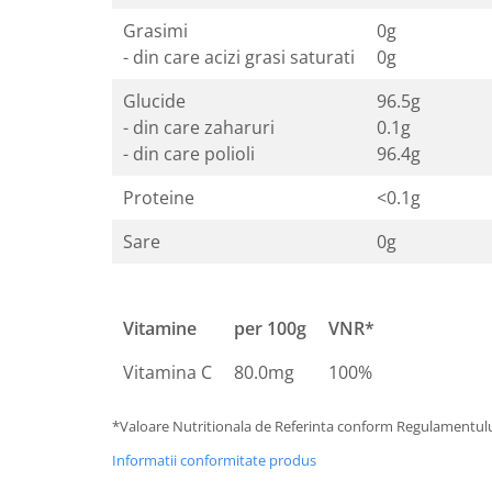
Grasimi
0g
Nateen (28 produse)
- din care acizi grasi saturati
0g
Nature Tech (11 produse)
Ommia Skincare & Mothercare (9
Glucide
96.5g
Produse)
- din care zaharuri
0.1g
- din care polioli
96.4g
Organic Terra (2 produse)
Papoutsanis SA (37 produse)
Proteine
<0.1g
Pawxie (12 produse)
Sare
0g
Pikdare - Pic Solutions (22
produse)
ProdNat (6 produse)
Vitamine
per 100g
VNR*
ProPhyto - ProVet SA (6 produse)
Vitamina C
80.0mg
100%
Record (5 produse)
Rohto Pharmaceuticals Co (4
*Valoare Nutritionala de Referinta conform Regulamentulu
produse)
Informatii conformitate produs
Rolly Brush - Mr.White (10