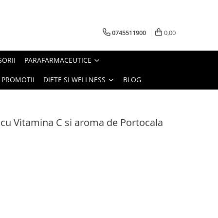
0745511900
0,00
SORII
PARAFARMACEUTICE
PROMOTII
DIETE SI WELLNESS
BLOG
u Vitamina C si aroma de Portocala