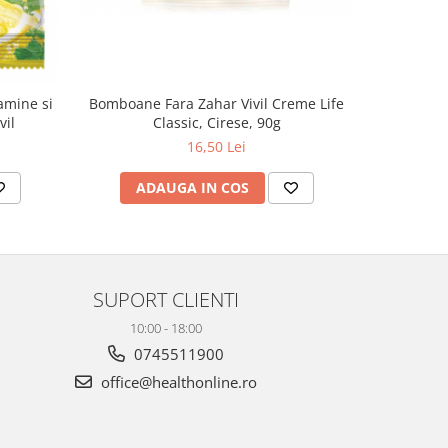
amine si
Bomboane Fara Zahar Vivil Creme Life
vil
Classic, Cirese, 90g
16,50 Lei
ADAUGA IN COS
SUPORT CLIENTI
10:00 - 18:00
0745511900
office@healthonline.ro