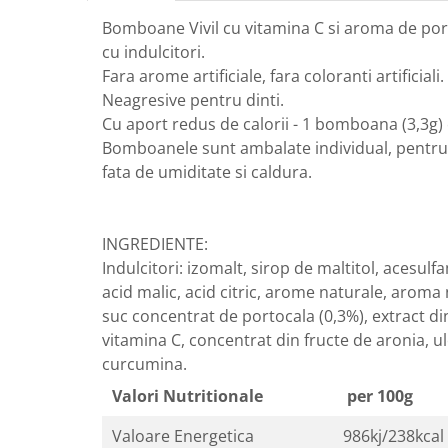
GreenPoint Trade (3 produse)
Protectie Anti-Insecte
Bomboane Vivil cu vitamina C si aroma de por
H3D - O'TOM(2 produse)
Protectie Solara
cu indulcitori.
Fara arome artificiale, fara coloranti artificiali.
Health Advisors (9 produse)
Pudre
Neagresive pentru dinti.
Hegron Cosmetics BV (5 produse)
Sapun Natural Handmade
Cu aport redus de calorii - 1 bomboana (3,3g) 
Irisana (5 produse)
Sare de Baie
Bomboanele sunt ambalate individual, pentru 
Jack N' Jill (20 produse)
Scrub de Corp
fata de umiditate si caldura.
Laboratoarele Remedia (98
Servetele Umede/Hartie Igienica
produse)
Umeda
INGREDIENTE:
Laboratoire Francodex (15
Spumant de Baie
Indulcitori: izomalt, sirop de maltitol, acesulf
produse)
Ulei de Masaj
acid malic, acid citric, arome naturale, aroma
Landgarten GMBH & CO.KG. (13
Uleiuri Esentiale
suc concentrat de portocala (0,3%), extract di
produse)
vitamina C, concentrat din fructe de aronia, ul
Unguente
Laropharm (25 produse)
curcumina.
Lavera (4 produse)
Valori Nutritionale
per 100g
Liking S.p.A. (3 produse)
Valoare Energetica
986kj/238kcal
Mebra Brasov (54 produse)