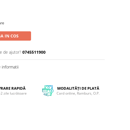
are
A IN COS
e de ajutor?
0745511900
informatii
VRARE RAPIDĂ
MODALITĂȚI DE PLATĂ
-2 zile lucrătoare
Card online, Ramburs, O.P.