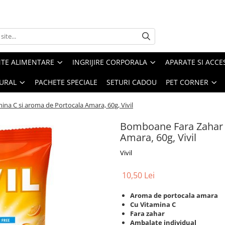
TE ALIMENTARE
INGRIJIRE CORPORALA
APARATE SI ACCE
URAL
PACHETE SPECIALE
SETURI CADOU
PET CORNER
na C si aroma de Portocala Amara, 60g, Vivil
Bomboane Fara Zahar c
Amara, 60g, Vivil
Vivil
10,50 Lei
Aroma de portocala amara
Cu Vitamina C
Fara zahar
Ambalate individual