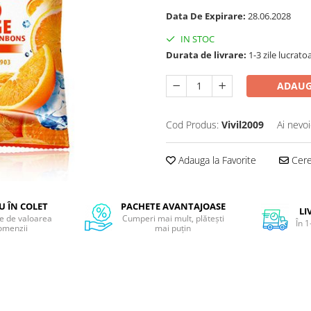
Data De Expirare:
28.06.2028
IN STOC
Durata de livrare:
1-3 zile lucrato
ADAUG
Cod Produs:
Vivil2009
Ai nevoi
Adauga la Favorite
Cere 
 ÎN COLET
PACHETE AVANTAJOASE
LI
ie de valoarea
Cumperi mai mult, plătești
În 1
omenzii
mai puțin