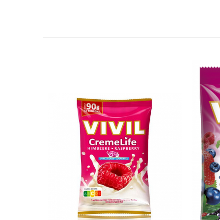
produse)
Romvac - Imunoinstant (20
produse)
Silc - Laurella (5produse)
Splash (10 produse)
Sunvita Group (2 produse)
The Bramton Company - Simple
Solution & Out! (8 produse)
Trixie (28 produse)
Vaco Retail sp.zo.o (3 produse)
Van Vliet The Candy Company BV
(8 produse)
Vet's Best (8 produse)
Vivil A. Muller GmbH & Co.Kg (22
produse)
Yuup! - Cosmetica Veneta (17
produse)