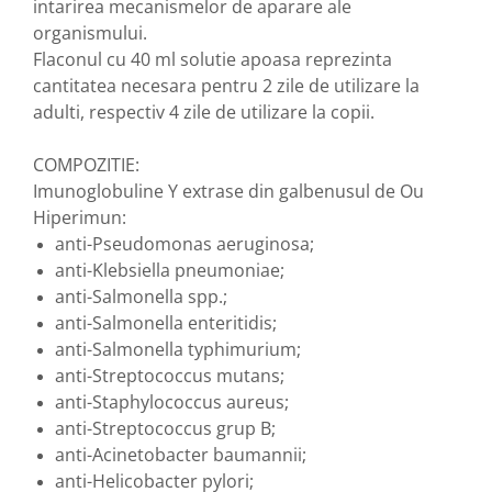
intarirea mecanismelor de aparare ale
Nateen (28 produse)
organismului.
Flaconul cu 40 ml solutie apoasa reprezinta
Nature Tech (11 produse)
cantitatea necesara pentru 2 zile de utilizare la
Ommia Skincare & Mothercare (9
adulti, respectiv 4 zile de utilizare la copii.
Produse)
Organic Terra (2 produse)
COMPOZITIE:
Papoutsanis SA (37 produse)
Imunoglobuline Y extrase din galbenusul de Ou
Hiperimun:
Pawxie (12 produse)
anti-Pseudomonas aeruginosa;
Pikdare - Pic Solutions (22
anti-Klebsiella pneumoniae;
produse)
anti-Salmonella spp.;
ProdNat (6 produse)
anti-Salmonella enteritidis;
ProPhyto - ProVet SA (6 produse)
anti-Salmonella typhimurium;
anti-Streptococcus mutans;
Record (5 produse)
anti-Staphylococcus aureus;
Rohto Pharmaceuticals Co (4
anti-Streptococcus grup B;
produse)
anti-Acinetobacter baumannii;
Rolly Brush - Mr.White (10
anti-Helicobacter pylori;