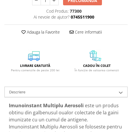
PRECOMANDA
GreenPoint Trade (3 produse)
Protectie Anti-Insecte
Cod Produs:
77300
H3D - O'TOM(2 produse)
Protectie Solara
Ai nevoie de ajutor?
0745511900
Health Advisors (9 produse)
Pudre
Hegron Cosmetics BV (5 produse)
Sapun Natural Handmade
Adauga la Favorite
Cere informatii
Irisana (5 produse)
Sare de Baie
Jack N' Jill (20 produse)
Scrub de Corp
Laboratoarele Remedia (98
Servetele Umede/Hartie Igienica
produse)
Umeda
LIVRARE GRATUITĂ
CADOU ÎN COLET
Pentru comenzile de peste 200 lei
În funcție de valoarea comenzii
Laboratoire Francodex (15
Spumant de Baie
produse)
Ulei de Masaj
Landgarten GMBH & CO.KG. (13
Uleiuri Esentiale
Descriere
produse)
Unguente
Laropharm (25 produse)
Imunoinstant Multiplu Aerosoli
este un produs
obtinu din galbenusul oualor colectate de la gaini
Lavera (4 produse)
imunizate cu un cumul de antigene.
Liking S.p.A. (3 produse)
Imunoinstant Multiplu Aerosoli se foloseste pentru
Mebra Brasov (54 produse)