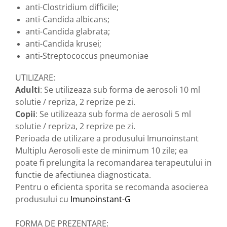
produse)
anti-Clostridium difficile;
Romvac - Imunoinstant (20
anti-Candida albicans;
produse)
anti-Candida glabrata;
Silc - Laurella (5produse)
anti-Candida krusei;
anti-Streptococcus pneumoniae
Splash (10 produse)
Sunvita Group (2 produse)
UTILIZARE:
Adulti
: Se utilizeaza sub forma de aerosoli 10 ml
The Bramton Company - Simple
Solution & Out! (8 produse)
solutie / repriza, 2 reprize pe zi.
Copii
: Se utilizeaza sub forma de aerosoli 5 ml
Trixie (28 produse)
solutie / repriza, 2 reprize pe zi.
Vaco Retail sp.zo.o (3 produse)
Perioada de utilizare a produsului Imunoinstant
Van Vliet The Candy Company BV
Multiplu Aerosoli este de minimum 10 zile; ea
(8 produse)
poate fi prelungita la recomandarea terapeutului in
Vet's Best (8 produse)
functie de afectiunea diagnosticata.
Pentru o eficienta sporita se recomanda asocierea
Vivil A. Muller GmbH & Co.Kg (22
produse)
produsului cu
Imunoinstant-G
Yuup! - Cosmetica Veneta (17
FORMA DE PREZENTARE:
produse)